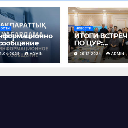
ВОСТИ
НОВОСТИ
нформационно
ИТОГИ ВСТРЕ
 сообщение
ПО ЦУР:
достижения,
16.04.2025
ADMIN
29.12.2024
ADMIN
вызовы и план
на будущее